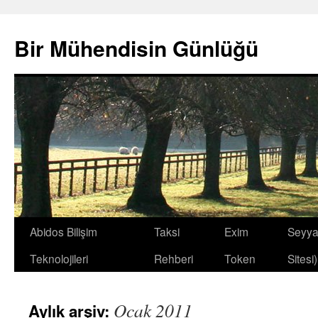
İçeriğe
atla
Bir Mühendisin Günlüğü
Abidos Bilişim
Taksi
Exim
Seyyah
Teknolojileri
Rehberi
Token
Sitesi)
Ocak 2011
Aylık arşiv: